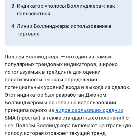
Индикатор «полосы Боллинджера»: как
пользоваться
Линии Боллинджера: использование в
торговле
W- и M-образные модели
Полосы Боллинджера — это один из самых
Полосы Боллинджера: преимущества и
популярных трендовых индикаторов, широко
недостатки
используемых в трейдинге для оценки
Заключение
волатильности рынка и определения
потенциальных уровней входа и выхода из сделок.
Этот индикатор был разработан Джоном
Боллинджером и основан на использовании
принципа одного из
видов скользящих средних
–
SMA (простая), а также стандартных отклонений от
нее. Полосы Боллинджера включают центральную
полосу, которая отражает текущий тренд