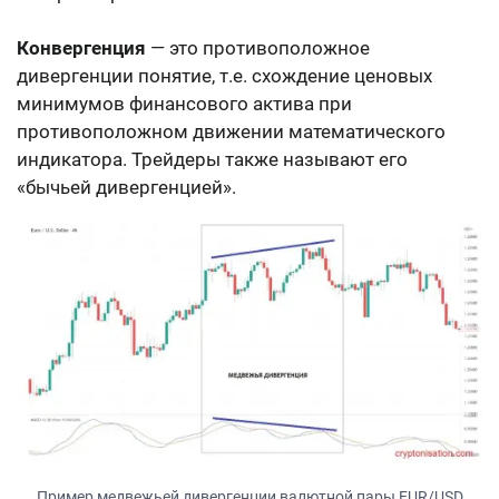
Конвергенция
— это противоположное
дивергенции понятие, т.е. схождение ценовых
минимумов финансового актива при
противоположном движении математического
индикатора. Трейдеры также называют его
«бычьей дивергенцией».
Пример медвежьей дивергенции валютной пары EUR/USD