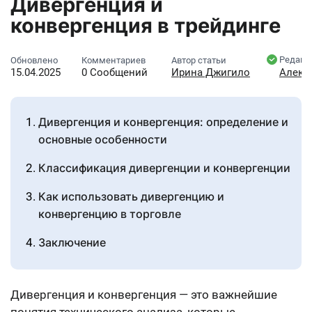
Дивергенция и
конвергенция в трейдинге
Редакт
Обновлено
Комментариев
Автор статьи
15.04.2025
0 Сообщений
Ирина Джигило
Алекс
Дивергенция и конвергенция: определение и
основные особенности
Классификация дивергенции и конвергенции
Как использовать дивергенцию и
конвергенцию в торговле
Заключение
Дивергенция и конвергенция — это важнейшие
понятия технического анализа, которые