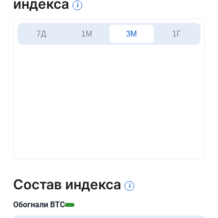
индекса
i
7Д
1М
3М
1Г
Состав индекса
i
Обогнали BTC