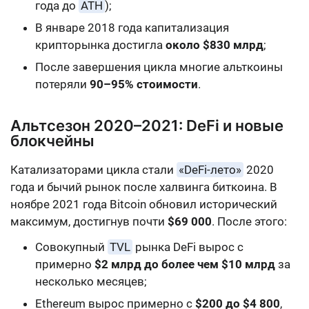
года до
ATH
);
В январе 2018 года капитализация
крипторынка достигла
около $830 млрд
;
После завершения цикла многие альткоины
потеряли
90–95% стоимости
.
Альтсезон 2020–2021: DeFi и новые
блокчейны
Катализаторами цикла стали
«DeFi-лето»
2020
года и бычий рынок после халвинга биткоина. В
ноябре 2021 года Bitcoin обновил исторический
максимум, достигнув почти
$69 000
. После этого:
Совокупный
TVL
рынка DeFi вырос с
примерно
$2 млрд до более чем $10 млрд
за
несколько месяцев;
Ethereum вырос примерно с
$200 до $4 800
,