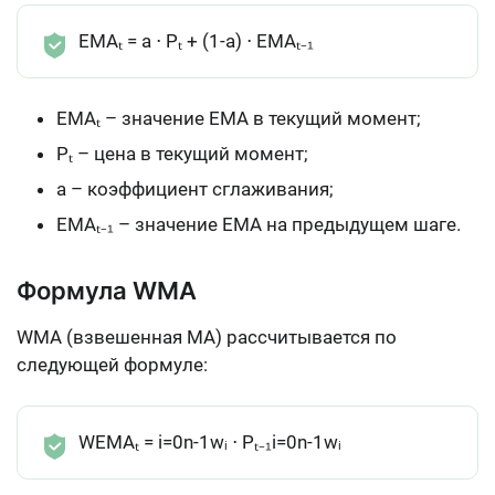
EMAₜ = a ⋅ Pₜ + (1-a) ⋅ EMAₜ₋₁
EMAₜ – значение EMA в текущий момент;
Pₜ – цена в текущий момент;
a – коэффициент сглаживания;
EMAₜ₋₁ – значение EMA на предыдущем шаге.
Формула WMA
WMA (взвешенная MA) рассчитывается по
следующей формуле:
WEMAₜ = i=0n-1wᵢ ⋅ Pₜ₋₁i=0n-1wᵢ