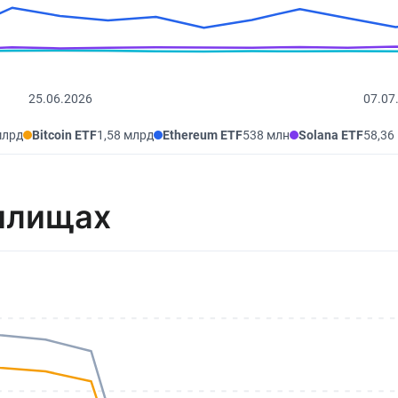
25.06.2026
07.07
млрд
Bitcoin ETF
1,58 млрд
Ethereum ETF
538 млн
Solana ETF
58,36
илищах