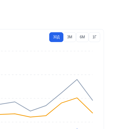
30Д
3М
6М
1Г