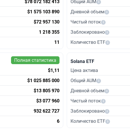
$78 072 182 413
Общий AUM
i
$1 575 103 890
Дневной объем
i
$72 957 130
Чистый поток
i
1 218 355
Заблокировано
i
11
Количество ETF
i
Полная статистика
Solana ETF
$1,11
Цена актива
$1 025 885 000
Общий AUM
i
$13 805 970
Дневной объем
i
$3 077 960
Чистый поток
i
932 622 727
Заблокировано
i
6
Количество ETF
i