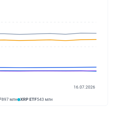
16.07.2026
F
897 млн
XRP ETF
543 млн