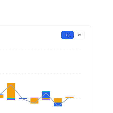
30Д
3М