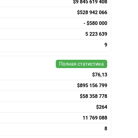
$9 845 619 408
$528 942 066
- $580 000
5 223 639
9
Полная статистика
$76,13
$895 156 799
$58 358 778
$264
11 769 088
8