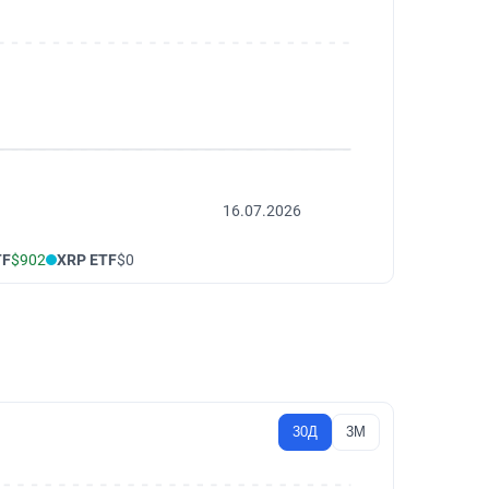
16.07.2026
TF
$902
XRP ETF
$0
30Д
3М