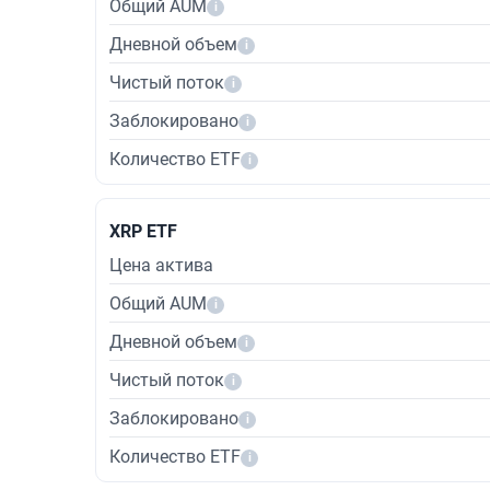
Общий AUM
i
Дневной объем
i
Чистый поток
i
Заблокировано
i
Количество ETF
i
XRP ETF
Цена актива
Общий AUM
i
Дневной объем
i
Чистый поток
i
Заблокировано
i
Количество ETF
i