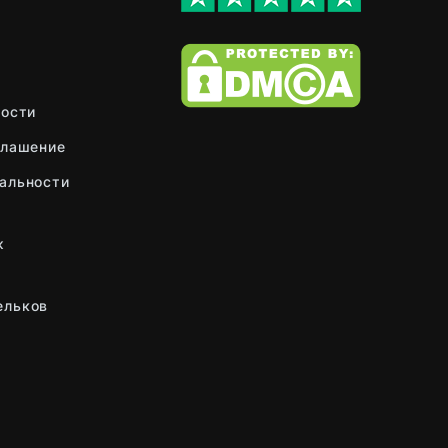
ности
глашение
альности
ж
ельков