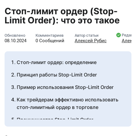
Стоп-лимит ордер (Stop-
Limit Order): что это такое
Редакт
Обновлено
Комментариев
Автор статьи
08.10.2024
0 Сообщений
Алексей Рубис
Алекс
Стоп-лимит ордер: определение
Принцип работы Stop-Limit Order
Пример использования Stop-Limit Order
Как трейдерам эффективно использовать
стоп-лимитный ордер в торговле
Преимущества Stop-Limit Order
Недостатки Stop-Limit Order