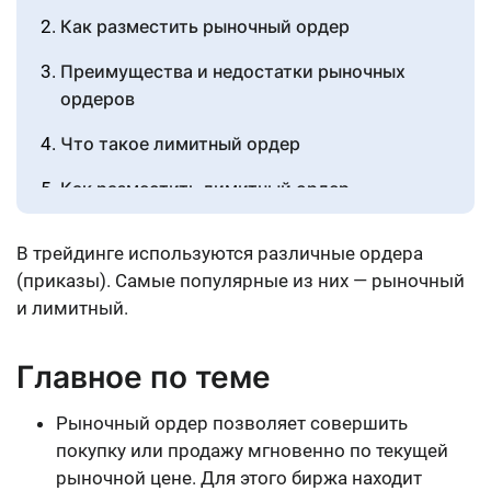
Как разместить рыночный ордер
Преимущества и недостатки рыночных
ордеров
Что такое лимитный ордер
Как разместить лимитный ордер
Преимущества и недостатки лимитных
В трейдинге используются различные ордера
ордеров
(приказы). Самые популярные из них — рыночный
Отличия лимитного и рыночного ордеров:
и лимитный.
таблица
Главное по теме
Заключение
Рыночный ордер позволяет совершить
Источники
покупку или продажу мгновенно по текущей
рыночной цене. Для этого биржа находит