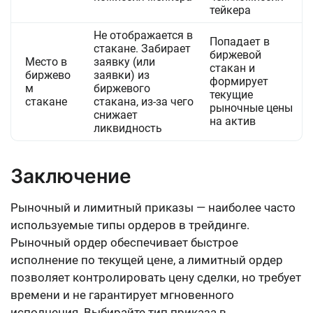
тейкера
Не отображается в
Попадает в
стакане. Забирает
биржевой
Место в
заявку (или
стакан и
биржево
заявки) из
формирует
м
биржевого
текущие
стакане
стакана, из-за чего
рыночные цены
снижает
на актив
ликвидность
Заключение
Рыночный и лимитный приказы — наиболее часто
используемые типы ордеров в трейдинге.
Рыночный ордер обеспечивает быстрое
исполнение по текущей цене, а лимитный ордер
позволяет контролировать цену сделки, но требует
времени и не гарантирует мгновенного
исполнения. Выбирайте тип приказа в