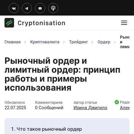
Рыноч
Главная
Криптовалюта
Трейдинг
Ордер
и
лимит
Рыночный ордер и
лимитный ордер: принцип
работы и примеры
использования
Редакт
Обновлено
Комментариев
Автор статьи
22.07.2025
0 Сообщений
Ирина Джигило
Алекс
Что такое рыночный ордер