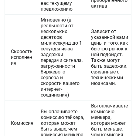
приобретенного
вас текущему
актива
предложению
Мгновенно (в
реальности от
нескольких
Зависит от
десятков
указанной вами
миллисекунд до 1
цены и того, как
секунды из-за
быстро рынок к
Скорость
задержки
ней подойдет.
исполнен
передачи сигнала,
Также могут
ия
загруженности
быть задержки,
биржевого
связанные с
сервера и
техническими
скорости вашего
нюансами.
интернет-
соединения)
Вы оплачиваете
Вы оплачиваете
комиссию
комиссию тейкера,
мейкера,
Комиссия
которая может
которая может
быть выше, чем
быть меньше,
комиссия мейкера
чем комиссия