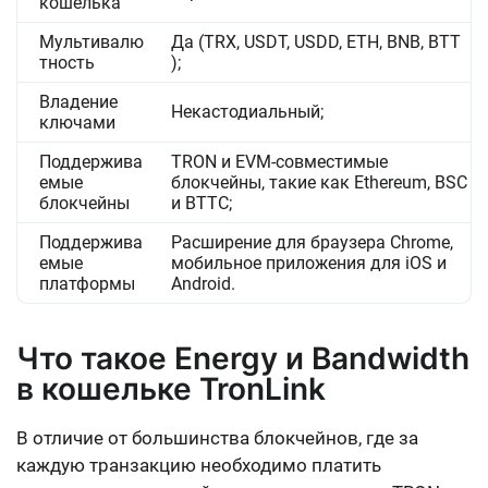
кошелька
Мультивалю
Да (TRX, USDT, USDD, ETH, BNB, BTT
тность
);
Владение
Некастодиальный;
ключами
Поддержива
TRON и EVM-совместимые
емые
блокчейны, такие как Ethereum, BSC
блокчейны
и BTTC;
Поддержива
Расширение для браузера Chrome,
емые
мобильное приложения для iOS и
платформы
Android.
Что такое Energy и Bandwidth
в кошельке TronLink
В отличие от большинства блокчейнов, где за
каждую транзакцию необходимо платить