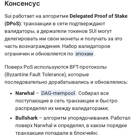
Консенсус
Sui работает на алгоритме
Delegated Proof of Stake
(DPoS)
: транзакции в сети подтверждают
валидаторы, а держатели токенов SUI могут
делегировать им свои монеты и получать за это
часть вознаграждения. Набор валидаторов
ограничен и обновляется по
эпохам
.
Поверх PoS используются BFT-протоколы
(Byzantine Fault Tolerance), которые
последовательно дорабатывались и обновлялись:
Narwhal
–
DAG-mempool
. Собирал все
поступающие в сеть транзакции и быстро
распределял их между валидаторами;
Bullshark
– алгоритм упорядочивания. Работал
поверх Narwhal и определял, в каком порядке
транзакции попадали в блокчейн;