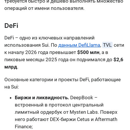
требуется быстро и дешево выполнять множество
операций от имени пользователя.
DeFi
DeFi – одно из ключевых направлений
использования Sui. По
данным DefiLlama
,
TVL
сети
к началу 2026 года превышает
$500 млн
, а в
пиковые месяцы 2025 года он поднимался до
$2,6
млрд
.
Основные категории и проекты DeFi, работающие
на Sui:
Биржи и ликвидность.
DeepBook –
встроенный в протокол центральный
лимитный ордербук от Mysten Labs. Поверх
него работают DEX-биржи Cetus и Aftermath
Finance;