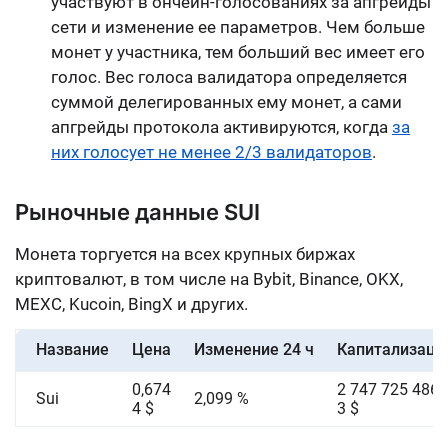
участвуют в ончейн-голосованиях за апгрейды
сети и изменение ее параметров. Чем больше
монет у участника, тем больший вес имеет его
голос. Вес голоса валидатора определяется
суммой делегированных ему монет, а сами
апгрейды протокола активируются, когда
за
них голосует не менее 2/3 валидаторов
.
Рыночные данные SUI
Монета торгуется на всех крупных биржах
криптовалют, в том числе на Bybit, Binance, OKX,
MEXC, Kucoin, BingX и других.
Название
Цена
Изменение 24 ч
Капитализаци
0,674
2 747 725 486,
Sui
2,099 %
4 $
3 $