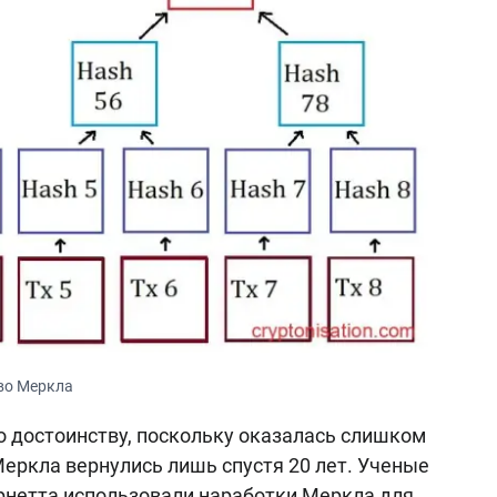
во Меркла
о достоинству, поскольку оказалась слишком
Меркла вернулись лишь спустя 20 лет. Ученые
орнетта использовали наработки Меркла для