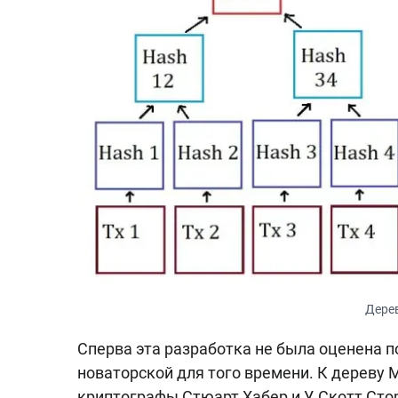
Дере
Сперва эта разработка не была оценена п
новаторской для того времени. К дереву 
криптографы Стюарт Хабер и У. Скотт Ст