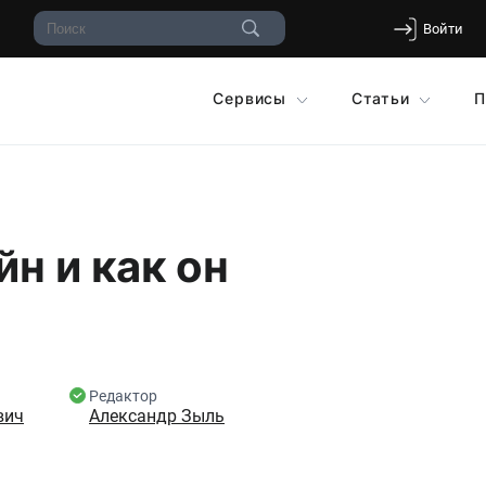
Войти
Сервисы
Статьи
П
н и как он
Редактор
вич
Александр Зыль