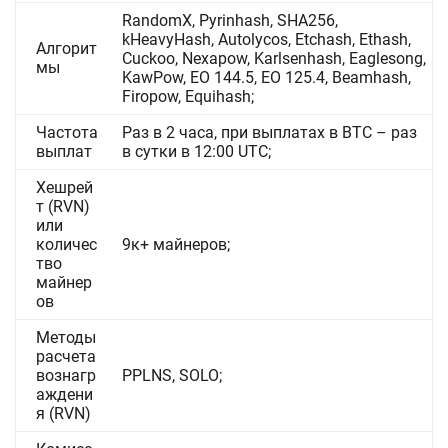
RandomX, Pyrinhash, SHA256,
kHeavyHash, Autolycos, Etchash, Ethash,
Алгорит
Cuckoo, Nexapow, Karlsenhash, Eaglesong,
мы
KawPow, EO 144.5, EO 125.4, Beamhash,
Firopow, Equihash;
Частота
Раз в 2 часа, при выплатах в BTC – раз
выплат
в сутки в 12:00 UTC;
Хешрей
т (RVN)
или
количес
9к+ майнеров;
тво
майнер
ов
Методы
расчета
вознагр
PPLNS, SOLO;
аждени
я (RVN)