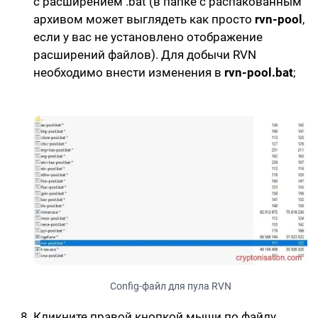
с расширением .bat
(в папке с распакованным
архивом может выглядеть как просто
rvn-pool
,
если у вас не установлено отображение
расширений файлов). Для добычи RVN
необходимо внести изменения в
rvn-pool.bat
;
Сonfig-файл для пула RVN
Кликните правой кнопкой мыши по файлу