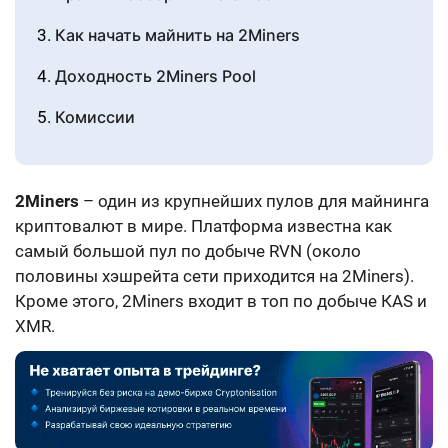
Как начать майнить на 2Miners
Доходность 2Miners Pool
Комиссии
Как вывести деньги
Служба поддержки
2Miners
– один из крупнейших пулов для майнинга
криптовалют в мире. Платформа известна как
Заключение
самый большой пул по добыче RVN (около
половины хэшрейта сети приходится на 2Miners).
FAQ
Кроме этого, 2Miners входит в топ по добыче
КAS и
Отзывы
XMR
.