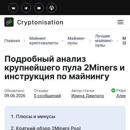
Лучшие
Майнинг
Майнинг-
Май
Главная
майнинг-
криптовалюты
пулы
2Mi
пулы
Подробный анализ
крупнейшего пула 2Miners и
инструкция по майнингу
Редакт
Обновлено
Отзывы
Автор статьи
09.06.2026
0 сообщений
Ирина Джигило
Алекс
Плюсы и минусы
Краткий обзор 2Miners Pool