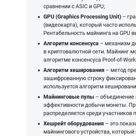
сравнении с ASIC и GPU;
GPU (Graphics Processing Unit)
– гра
(видеокарта), который часто испол
Рентабельность майнинга на GPU вы
Алгоритм консенсуса
– механизм д
в криптовалютной сети. Майнинг мо
алгоритме консенсуса Proof-of-Work
Алгоритм хеширования
– метод пр
зашифрованную строку фиксированно
используется алгоритм хеширования S
Майнинговые пулы
– объединение
эффективности добычи монеты. Пр
распределяется среди участников 
Хешрейт оборудования
– это показ
майнингового устройства, который