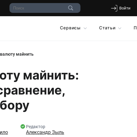
Войти
Сервисы
Статьи
П
овалюту майнить
юту майнить:
сравнение,
ыбору
Редактор
ило
Александр Зыль