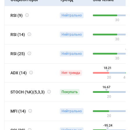
4
RSI (9)
Нейтрально
30
46
RSI (14)
Нейтрально
30
44
RSI (25)
Нейтрально
30
18.21
ADX (14)
Нет тренда
20
40
16.67
STOCH (%K)(5,3,3)
Покупать
20
MFI (14)
Нейтрально
20
-95.24