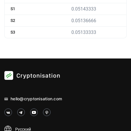
0.05143333
S1
0.05136666
S2
0.05133333
S3
hello@cryptonisation.com
Русский