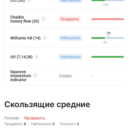
CCI (20)
Нейтрально
-100
-0
Chaikin
Продавать
money flow (20)
-75
Williams %R (14)
Нейтрально
-80
UO (7,14,28)
Нейтрально
43
Squeeze
Сквиз
-
momentum
indicator
Скользящие средние
Резюме:
Продавать
Продавать:
8
Нейтрально:
0
Покупать:
4