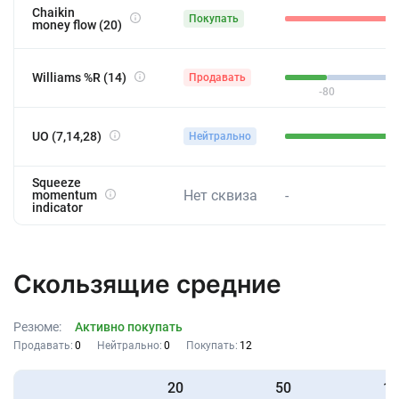
Chaikin
Покупать
money flow (20)
Williams %R (14)
Продавать
-80
UO (7,14,28)
Нейтрально
43
Squeeze
Нет сквиза
-
momentum
indicator
Скользящие средние
Резюме:
Активно покупать
Продавать:
0
Нейтрально:
0
Покупать:
12
20
50
10