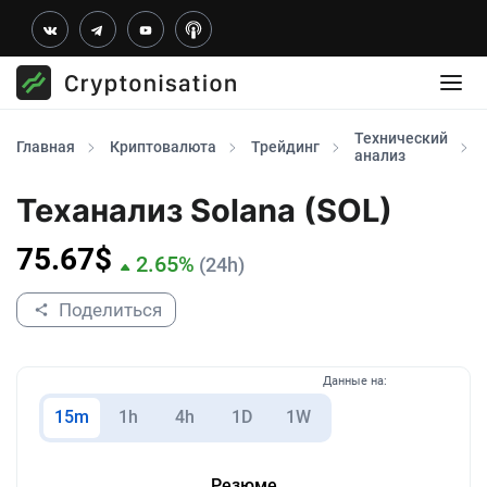
Технический
Главная
Криптовалюта
Трейдинг
анализ
Теханализ Solana (SOL)
75.67
$
2.65
%
(24h)
Поделиться
Данные на:
15m
1h
4h
1D
1W
Резюме