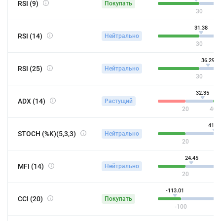
RSI (9)
Покупать
30
31.38
RSI (14)
Нейтрально
30
36.29
RSI (25)
Нейтрально
30
32.35
ADX (14)
Растущий
20
40
41.1
STOCH (%K)(5,3,3)
Нейтрально
20
24.45
MFI (14)
Нейтрально
20
-113.01
CCI (20)
Покупать
-100