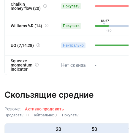
Chaikin
Покупать
money flow (20)
-86.67
Williams %R (14)
Покупать
-80
UO (7,14,28)
Нейтрально
43
Squeeze
Нет сквиза
-
momentum
indicator
Скользящие средние
Резюме:
Активно продавать
Продавать:
11
Нейтрально:
0
Покупать:
1
20
50
10