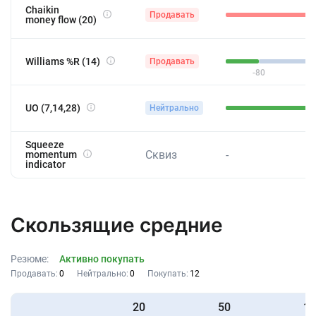
-
Chaikin
Продавать
money flow (20)
Williams %R (14)
Продавать
-80
46
UO (7,14,28)
Нейтрально
43
Squeeze
Сквиз
-
momentum
indicator
Скользящие средние
Резюме:
Активно покупать
Продавать:
0
Нейтрально:
0
Покупать:
12
20
50
10