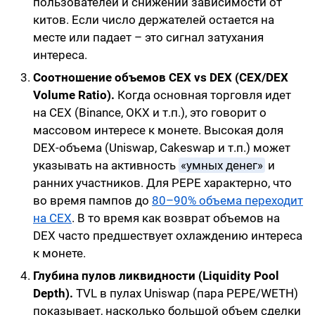
пользователей и снижении зависимости от
китов. Если число держателей остается на
месте или падает – это сигнал затухания
интереса.
Соотношение объемов CEX vs DEX (CEX/DEX
Volume Ratio).
Когда основная торговля идет
на CEX (Binance, OKX и т.п.), это говорит о
массовом интересе к монете. Высокая доля
DEX-объема (Uniswap, Сakeswap и т.п.) может
указывать на активность
«умных денег»
и
ранних участников. Для PEPE характерно, что
во время пампов до
80–90% объема переходит
на CEX
. В то время как возврат объемов на
DEX часто предшествует охлаждению интереса
к монете.
Глубина пулов ликвидности (Liquidity Pool
Depth).
TVL в пулах Uniswap (пара PEPE/WETH)
показывает, насколько большой объем сделки