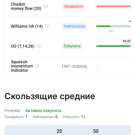
-
Chaikin
Продавать
money flow (20)
-48.
Williams %R (14)
Нейтрально
-80
36.02
UO (7,14,28)
Покупать
43
Squeeze
Нет сквиза
-
momentum
indicator
Скользящие средние
Резюме:
Активно покупать
Продавать:
1
Нейтрально:
0
Покупать:
11
20
50
10