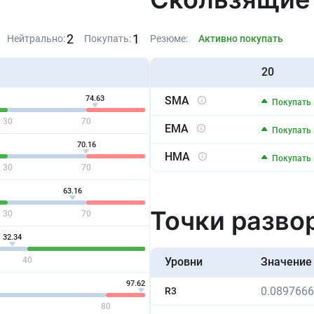
2
1
Нейтрально:
Покупать:
Резюме:
Активно покупать
20
74.63
SMA
Покупать
30
70
EMA
Покупать
70.16
HMA
Покупать
30
70
63.16
Точки разво
30
70
32.34
40
Уровни
Значение
97.62
0.089766
R3
80