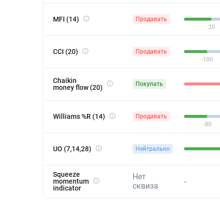
MFI (14)
Продавать
20
CCI (20)
Продавать
-100
Chaikin
Покупать
money flow (20)
Williams %R (14)
Продавать
-80
UO (7,14,28)
Нейтрально
Squeeze
Нет
-
momentum
сквиза
indicator