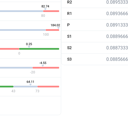
0.089533
R2
82.74
0.089366
R1
80
0.089133
P
184.02
100
0.088966
S1
0.25
0.088733
S2
0
0.088566
S3
-4.55
-20
64.11
43
73