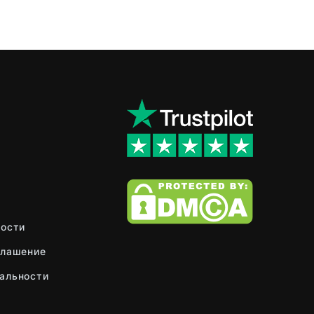
ности
глашение
альности