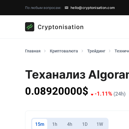
По любым вопросам:
hello@cryptonisation.com
Главная
Криптовалюта
Трейдинг
Технич
Теханализ Algora
0.08920000
$
-1.11
%
(24h)
15m
1h
4h
1D
1W