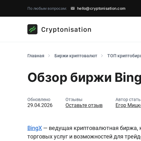
По любым вопросам:
hello@cryptonisation.com
Главная
Биржи криптовалют
ТОП криптобир
Обзор биржи Bin
Обновлено
Отзывы
Автор стать
29.04.2026
Оставьте отзыв
Егор Мицк
BingX
— ведущая криптовалютная биржа, 
торговых услуг и возможностей для трейде