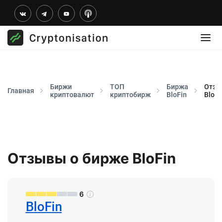
Биржи
ТОП
Биржа
Отзы
Главная
криптовалют
криптобирж
BloFin
BloFi
Отзывы о бирже BloFin
6
BloFin