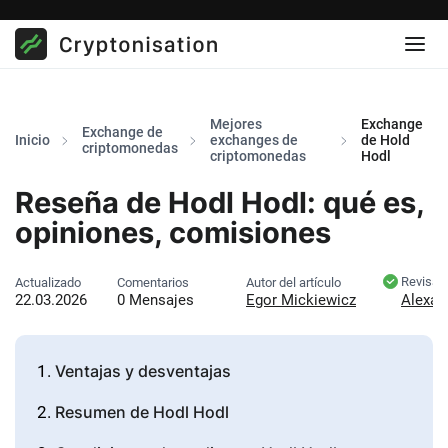
Mejores
Exchange
Exchange de
Inicio
exchanges de
de Hold
criptomonedas
criptomonedas
Hodl
Reseña de Hodl Hodl: qué es,
opiniones, comisiones
Revisad
Actualizado
Comentarios
Autor del artículo
22.03.2026
0 Mensajes
Egor Mickiewicz
Alexan
Ventajas y desventajas
Resumen de Hodl Hodl