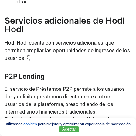
otras.
Servicios adicionales de Hodl
Hodl
Hodl Hodl cuenta con servicios adicionales, que
permiten ampliar las oportunidades de ingresos de los
usuarios. 👇
P2P Lending
El servicio de Préstamos P2P permite a los usuarios
dar y solicitar préstamos directamente a otros
usuarios de la plataforma, prescindiendo de los
intermediarios financieros tradicionales.
En la plataforma solo se pueden solicitar préstamos
Utilizamos
cookies
para mejorar y optimizar su experiencia de navegación.
en criptomoneda
. Utilizando bitcoins como garantía,
Aceptar
los usuarios pueden pedir préstamos en cualquiera de